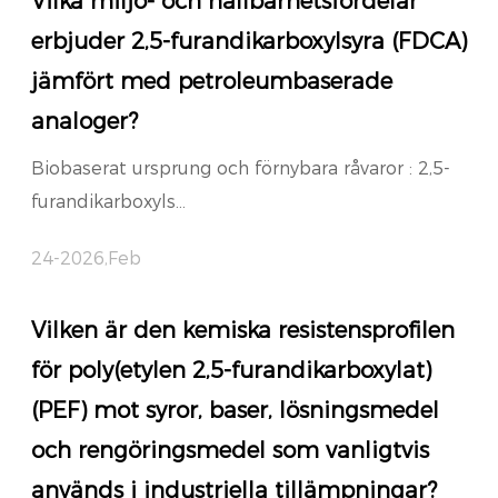
Vilka miljö- och hållbarhetsfördelar
erbjuder 2,5-furandikarboxylsyra (FDCA)
jämfört med petroleumbaserade
analoger?
Biobaserat ursprung och förnybara råvaror : 2,5-
furandikarboxyls...
24-2026,Feb
Vilken är den kemiska resistensprofilen
för poly(etylen 2,5-furandikarboxylat)
(PEF) mot syror, baser, lösningsmedel
och rengöringsmedel som vanligtvis
används i industriella tillämpningar?