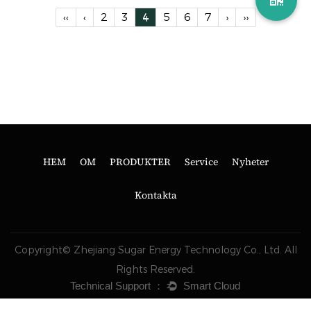
‹‹
‹
2
3
4
5
6
7
›
››
HEM
OM
PRODUKTER
Service
Nyheter
Kontakta
Copyright© Zhejiang Sugar Energy Technology Co., Ltd. All
Rights Reserved.