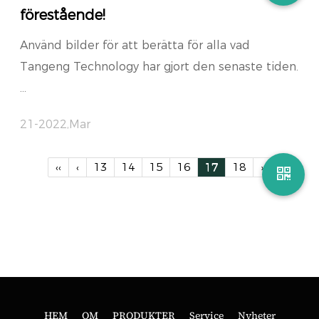
förestående!
Använd bilder för att berätta för alla vad
Tangeng Technology har gjort den senaste tiden.
...
21-2022,Mar
‹‹
‹
13
14
15
16
17
18
›
HEM
OM
PRODUKTER
Service
Nyheter