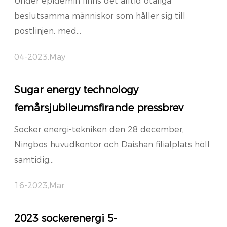
Under epidemin finns det alltid otaliga
beslutsamma människor som håller sig till
postlinjen, med...
04-2023,May
Sugar energy technology
femårsjubileumsfirande pressbrev
Socker energi-tekniken den 28 december,
Ningbos huvudkontor och Daishan filialplats höll
samtidig...
16-2023,Mar
2023 sockerenergi 5-